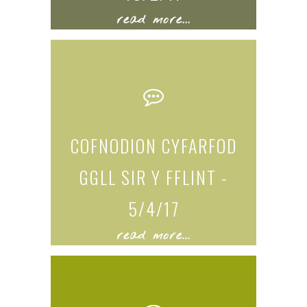
read more...
COFNODION CYFARFOD
GGLL SIR Y FFLINT -
5/4/17
read more...