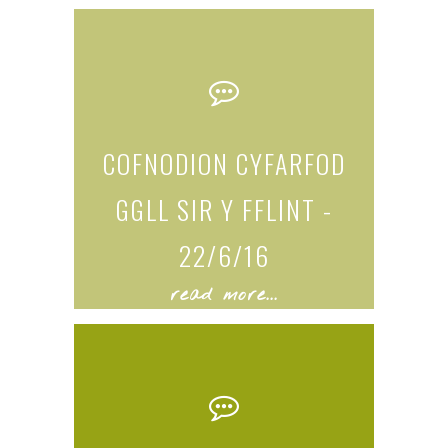
COFNODION CYFARFOD
GGLL SIR Y FFLINT -
22/6/16
read more...