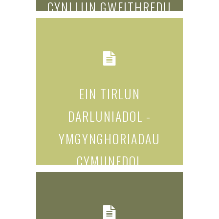
CYNLLUN GWEITHREDU
AMLINELLOL
read more...
EIN TIRLUN
DARLUNIADOL -
YMGYNGHORIADAU
CYMUNEDOL
read more...