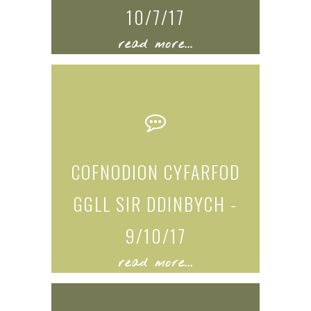
10/7/17
read more...
COFNODION CYFARFOD
GGLL SIR DDINBYCH -
9/10/17
read more...