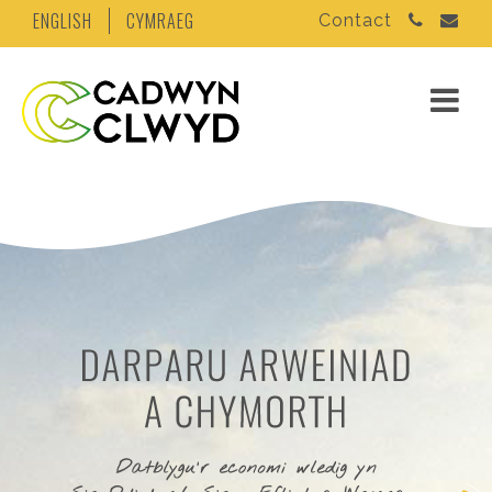
ENGLISH
CYMRAEG
Contact