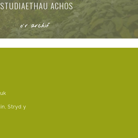
ASTUDIAETHAU ACHOS
o'r archif
.uk
n, Stryd y