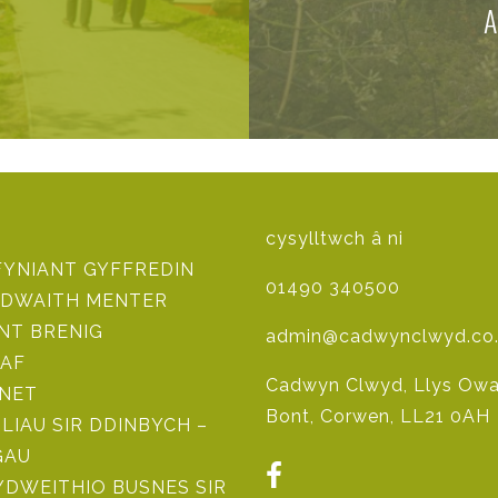
cysylltwch â ni
FYNIANT GYFFREDIN
01490 340500
DWAITH MENTER
NT BRENIG
admin@cadwynclwyd.co
AF
Cadwyn Clwyd, Llys Owai
 NET
Bont, Corwen, LL21 0AH
ILIAU SIR DDINBYCH –
GAU
DWEITHIO BUSNES SIR