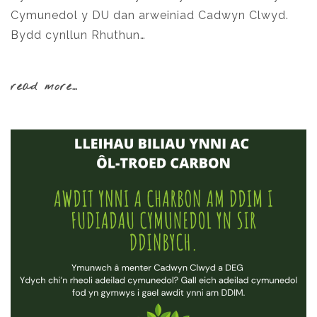
Cymunedol y DU dan arweiniad Cadwyn Clwyd.
Bydd cynllun Rhuthun…
read more…