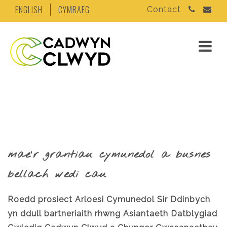
ENGLISH
CYMRAEG
Contact
mae’r grantiau cymunedol a busnes
bellach wedi cau
Roedd prosiect Arloesi Cymunedol Sir Ddinbych
yn ddull bartneriaith rhwng Asiantaeth Datblygiad