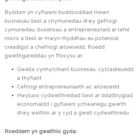
Byddwn yn cyflawni buddsoddiad mewn
busnesau lleol a chymunedau drwy gefnogi
cymunedau, busensau a entrepreneuriaid ar lefel
micro a lleol er mwyn rhyddhau eu potensial
creadigol a chefnogi arloesedd. Roedd
gweithgareddau yn ffocysu ar:
Gwella cynhyrchiant busnesau, cystadleuedd
a thyfiant
Cefnogi entrepreneuriaeth ac arloesedd
Hwyluso cydweithrediad lleol ar ddatblygiad
economaidd i gyflawni ychwanegu gwerth
drwy weithio ar y cyd a gwell cydweithredu
Roeddem yn gweithio gyda: