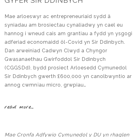
GYFER SIR DDINBYCH
Mae arloeswyr ac entrepreneuriaid sydd â
syniadau am brosiectau cynaliadwy yn cael eu
hannog i wneud cais am grantiau a fydd yn ysgogi
adferiad economaidd ôl-Covid yn Sir Ddinbych.
Dan arweiniad Cadwyn Clwyd a Chyngor
Gwasanaethau Gwirfoddol Sir Ddinbych
(CGGSDd), bydd prosiect Arloesedd Cymunedol
Sir Ddinbych gwerth £600,000 yn canolbwyntio ar
annog cwmnïau micro, grwpiau…
read more…
Mae Cronfa Adfywio Cymunedol y DU yn rhaglen