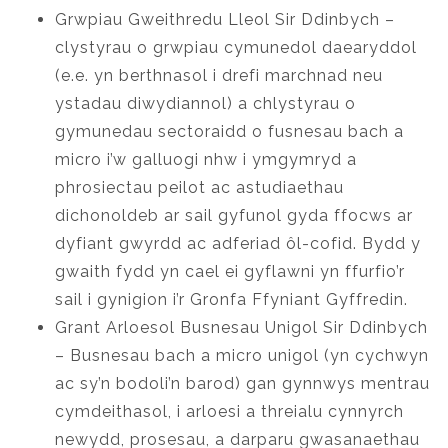
Grwpiau Gweithredu Lleol Sir Ddinbych –
clystyrau o grwpiau cymunedol daearyddol
(e.e. yn berthnasol i drefi marchnad neu
ystadau diwydiannol) a chlystyrau o
gymunedau sectoraidd o fusnesau bach a
micro i’w galluogi nhw i ymgymryd a
phrosiectau peilot ac astudiaethau
dichonoldeb ar sail gyfunol gyda ffocws ar
dyfiant gwyrdd ac adferiad ôl-cofid. Bydd y
gwaith fydd yn cael ei gyflawni yn ffurfio’r
sail i gynigion i’r Gronfa Ffyniant Gyffredin.
Grant Arloesol Busnesau Unigol Sir Ddinbych
– Busnesau bach a micro unigol (yn cychwyn
ac sy’n bodoli’n barod) gan gynnwys mentrau
cymdeithasol, i arloesi a threialu cynnyrch
newydd, prosesau, a darparu gwasanaethau