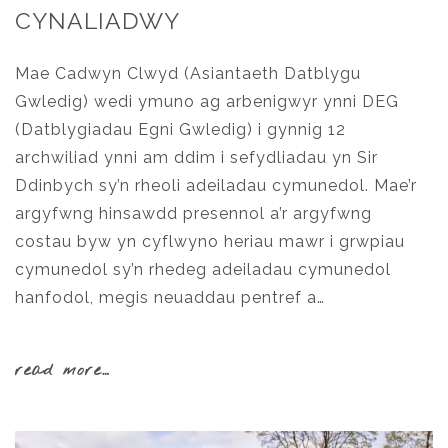
CYNALIADWY
Mae Cadwyn Clwyd (Asiantaeth Datblygu
Gwledig) wedi ymuno ag arbenigwyr ynni DEG
(Datblygiadau Egni Gwledig) i gynnig 12
archwiliad ynni am ddim i sefydliadau yn Sir
Ddinbych sy’n rheoli adeiladau cymunedol. Mae’r
argyfwng hinsawdd presennol a’r argyfwng
costau byw yn cyflwyno heriau mawr i grwpiau
cymunedol sy’n rhedeg adeiladau cymunedol
hanfodol, megis neuaddau pentref a…
read more…