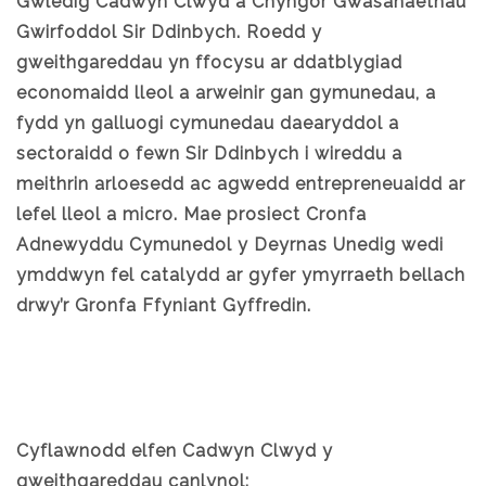
Gwledig Cadwyn Clwyd a Chyngor Gwasanaethau
Gwirfoddol Sir Ddinbych. Roedd y
gweithgareddau yn ffocysu ar ddatblygiad
economaidd lleol a arweinir gan gymunedau, a
fydd yn galluogi cymunedau daearyddol a
sectoraidd o fewn Sir Ddinbych i wireddu a
meithrin arloesedd ac agwedd entrepreneuaidd ar
lefel lleol a micro. Mae prosiect Cronfa
Adnewyddu Cymunedol y Deyrnas Unedig wedi
ymddwyn fel catalydd ar gyfer ymyrraeth bellach
drwy’r Gronfa Ffyniant Gyffredin.
Cyflawnodd elfen Cadwyn Clwyd y
gweithgareddau canlynol: