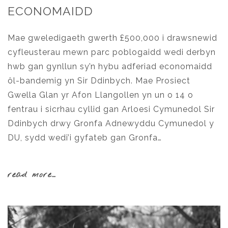
ECONOMAIDD
Mae gweledigaeth gwerth £500,000 i drawsnewid
cyfleusterau mewn parc poblogaidd wedi derbyn
hwb gan gynllun sy’n hybu adferiad economaidd
ôl-bandemig yn Sir Ddinbych. Mae Prosiect
Gwella Glan yr Afon Llangollen yn un o 14 o
fentrau i sicrhau cyllid gan Arloesi Cymunedol Sir
Ddinbych drwy Gronfa Adnewyddu Cymunedol y
DU, sydd wedi’i gyfateb gan Gronfa…
read more…