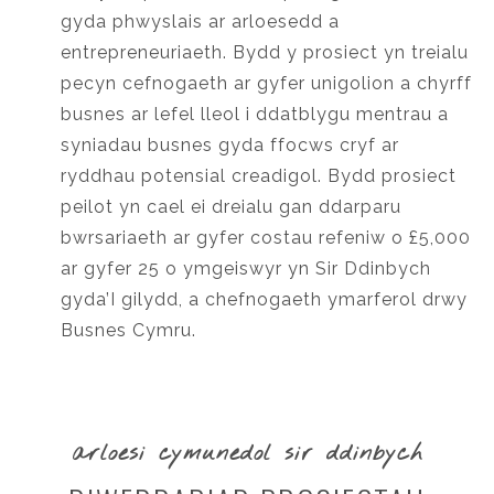
gyda phwyslais ar arloesedd a
entrepreneuriaeth. Bydd y prosiect yn treialu
pecyn cefnogaeth ar gyfer unigolion a chyrff
busnes ar lefel lleol i ddatblygu mentrau a
syniadau busnes gyda ffocws cryf ar
ryddhau potensial creadigol. Bydd prosiect
peilot yn cael ei dreialu gan ddarparu
bwrsariaeth ar gyfer costau refeniw o £5,000
ar gyfer 25 o ymgeiswyr yn Sir Ddinbych
gyda’I gilydd, a chefnogaeth ymarferol drwy
Busnes Cymru.
arloesi cymunedol sir ddinbych