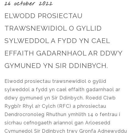
26 october 2022
ELWODD PROSIECTAU
TRAWSNEWIDIOL O GYLLID
SYLWEDDOL A FYDD YN CAEL
EFFAITH GADARNHAOL AR DDWY
GYMUNED YN SIR DDINBYCH.
Elwodd prosiectau trawsnewidiol o gyllid
sylweddol a fydd yn cael effaith gadarnhaol ar
ddwy gymuned yn Sir Ddinbych. Roedd Clwb
Rygbi’r Rhyl a’r Cylch (RFC) a phrosiectau
Dendrocronoleg Rhuthun ymhlith 14 o fentrau i
sicrhau cefnogaeth ariannol gan Arloesedd
Cymunedol Sir Ddinbych trwy Gronfa Adnewyddu