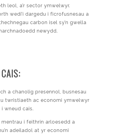
h leol, a’r sector ymwelwyr.
h wedi’i dargedu i ficrofusnesau a
echnegau carbon isel sy’n gwella
du marchnadoedd newydd.
 CAIS:
ch a chanolig presennol, busnesau
u twristiaeth ac economi ymwelwyr
 i wneud cais.
mentrau i feithrin arloesedd a
u’n adeiladol at yr economi