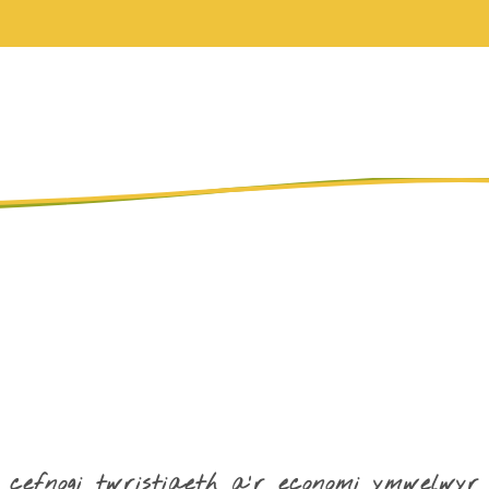
cefnogi twristiaeth a'r economi ymwelwyr