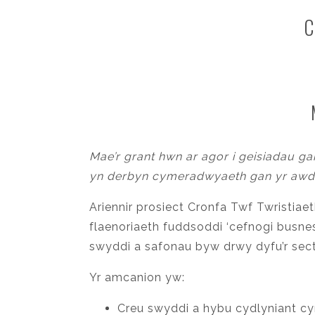
C
Mae’r grant hwn ar agor i geisiadau 
yn derbyn cymeradwyaeth gan yr awdu
Ariennir prosiect Cronfa Twf Twristiae
flaenoriaeth fuddsoddi ‘cefnogi busnes
swyddi a safonau byw drwy dyfu’r secto
Yr amcanion yw:
Creu swyddi a hybu cydlyniant cy