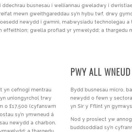
 ddechrau busnesau i welliannau gweladwy i dwristiaet
ifat mewn gweithgareddau sy’n hybu twf, drwy gymort
oesedd newydd i gwmni, mabwysiadu technolegau a th
i’n effeithlon; gwella profiad yr ymwelydd; a tharge
PWY ALL WNEUD
nt yn cefnogi mentrau
Bydd busnesau micro, ba
t yn uniongyrchol trwy
newydd o fewn y sectora
wm o £17,500 (cyfanswm
yn Sir y Fflint yn gymwys
 gostau sy’n ymwneud â
Nod y prosiect yw annog 
sau newydd a charbon.
buddsoddiad sy’n cyfrann
r ymwelydd; a thargedu