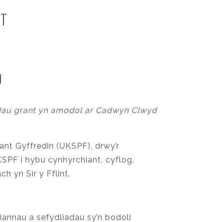
NT
U
adau grant yn amodol ar Cadwyn Clwyd
iant Gyffredin (UKSPF), drwy’r
KSPF i hybu cynhyrchiant, cyflog,
 yn Sir y Fflint.
annau a sefydliadau sy’n bodoli