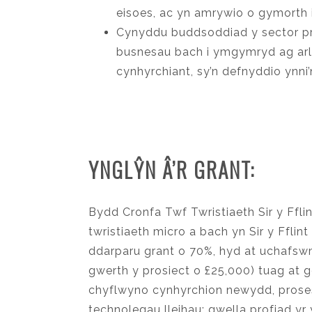
eisoes, ac yn amrywio o gymorth i
Cynyddu buddsoddiad y sector pre
busnesau bach i ymgymryd ag arl
cynhyrchiant, sy’n defnyddio ynn
YNGLŶN Â’R GRANT:
Bydd Cronfa Twf Twristiaeth Sir y Ffli
twristiaeth micro a bach yn Sir y Fflin
ddarparu grant o 70%, hyd at uchafs
gwerth y prosiect o £25,000) tuag at
chyflwyno cynhyrchion newydd, prose
technolegau lleihau; gwella profiad y