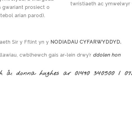
twristiaeth ac ymwelwyr y
gwariant prosiect o
tebol arian parod).
eth Sir y Fflint yn y
NODIADAU CYFARWYDDYD.
lawiau, cwblhewch gais ar-lein drwy’r
ddolen hon
ch â: donna hughes
ar 01490 340500 / 07