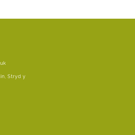
.uk
n, Stryd y