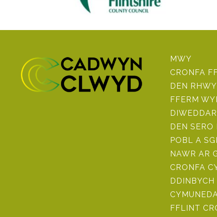
MWY
CRONFA F
DEN RHWY
FFERM WY
DIWEDDAR
DEN SERO
POBL A SG
NAWR AR 
CRONFA CY
DDINBYCH 
CYMUNEDAU
FFLINT C