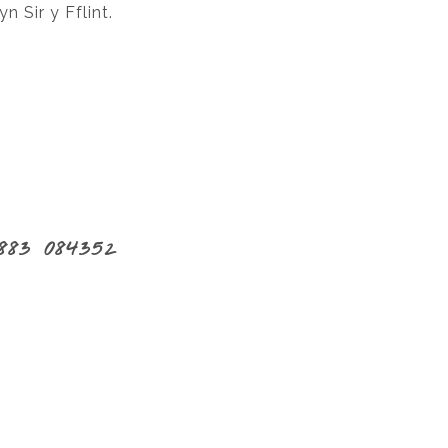
n Sir y Fflint.
883 084352