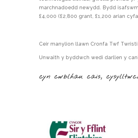
marchnadoedd newydd. Bydd isafswm 
£4,000 (£2,800 grant, £1,200 arian cyfa
Ceir manylion llawn Cronfa Twf Twristia
Unwaith y byddwch wedi darllen y canl
cyn cwblhau cais, cysylltw