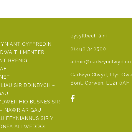
cysylltwch â ni
FYNIANT GYFFREDIN
01490 340500
DWAITH MENTER
NT BRENIG
admin@cadwynclwyd.co
AF
Cadwyn Clwyd, Llys Owai
 NET
Bont, Corwen, LL21 0AH
ILIAU SIR DDINBYCH –
GAU
DWEITHIO BUSNES SIR
– NAWR AR GAU
 FFYNIANNUS SIR Y
RONFA ALLWEDDOL –