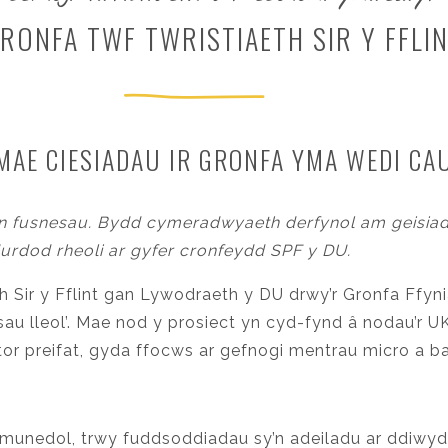
RONFA TWF TWRISTIAETH SIR Y FFLI
MAE CIESIADAU IR GRONFA YMA WEDI CA
gan fusnesau. Bydd cymeradwyaeth derfynol am geisi
rdod rheoli ar gyfer cronfeydd SPF y DU.
th Sir y Fflint gan Lywodraeth y DU drwy’r Gronfa Ffyn
au lleol’. Mae nod y prosiect yn cyd-fynd â nodau’r U
r preifat, gyda ffocws ar gefnogi mentrau micro a bach
munedol, trwy fuddsoddiadau sy’n adeiladu ar ddiwydi