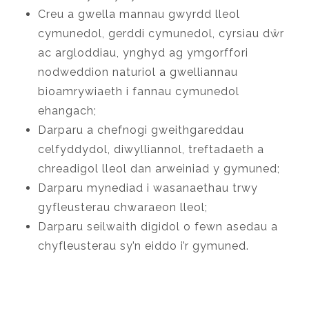
Creu a gwella mannau gwyrdd lleol
cymunedol, gerddi cymunedol, cyrsiau dŵr
ac argloddiau, ynghyd ag ymgorffori
nodweddion naturiol a gwelliannau
bioamrywiaeth i fannau cymunedol
ehangach;
Darparu a chefnogi gweithgareddau
celfyddydol, diwylliannol, treftadaeth a
chreadigol lleol dan arweiniad y gymuned;
Darparu mynediad i wasanaethau trwy
gyfleusterau chwaraeon lleol;
Darparu seilwaith digidol o fewn asedau a
chyfleusterau sy’n eiddo i’r gymuned.