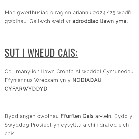
Mae gwerthusiad o raglen ariannu 2024/25 wedi’i
gwblhau. Gallwch weld yr
adroddiad llawn yma
.
SUT I WNEUD CAIS:
Ceir manylion llawn Cronfa Allweddol Cymunedau
Ffyniannus Wrecsam yn y
NODIADAU
CYFARWYDDYD
.
Bydd angen cwblhau
Ffurflen Gais
ar-lein. Bydd y
Swyddog Prosiect yn cysylltu â chi i drafod eich
cais.