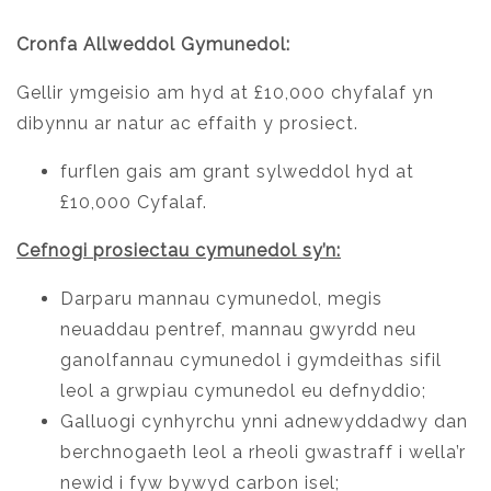
Cronfa Allweddol Gymunedol:
Gellir ymgeisio am hyd at £10,000 chyfalaf yn
dibynnu ar natur ac effaith y prosiect.
furflen gais am grant sylweddol hyd at
£10,000 Cyfalaf.
Cefnogi prosiectau cymunedol sy’n:
Darparu mannau cymunedol, megis
neuaddau pentref, mannau gwyrdd neu
ganolfannau cymunedol i gymdeithas sifil
leol a grwpiau cymunedol eu defnyddio;
Galluogi cynhyrchu ynni adnewyddadwy dan
berchnogaeth leol a rheoli gwastraff i wella’r
newid i fyw bywyd carbon isel;