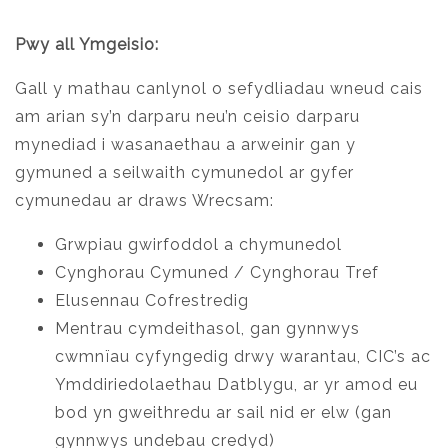
Pwy all Ymgeisio:
Gall y mathau canlynol o sefydliadau wneud cais
am arian sy’n darparu neu’n ceisio darparu
mynediad i wasanaethau a arweinir gan y
gymuned a seilwaith cymunedol ar gyfer
cymunedau ar draws Wrecsam:
Grwpiau gwirfoddol a chymunedol
Cynghorau Cymuned / Cynghorau Tref
Elusennau Cofrestredig
Mentrau cymdeithasol, gan gynnwys
cwmnïau cyfyngedig drwy warantau, CIC’s ac
Ymddiriedolaethau Datblygu, ar yr amod eu
bod yn gweithredu ar sail nid er elw (gan
gynnwys undebau credyd)