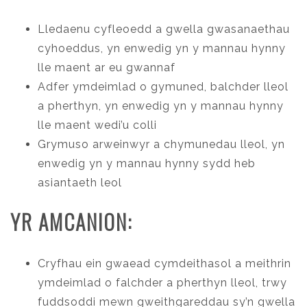
Lledaenu cyfleoedd a gwella gwasanaethau
cyhoeddus, yn enwedig yn y mannau hynny
lle maent ar eu gwannaf
Adfer ymdeimlad o gymuned, balchder lleol
a pherthyn, yn enwedig yn y mannau hynny
lle maent wedi’u colli
Grymuso arweinwyr a chymunedau lleol, yn
enwedig yn y mannau hynny sydd heb
asiantaeth leol
YR AMCANION:
Cryfhau ein gwaead cymdeithasol a meithrin
ymdeimlad o falchder a pherthyn lleol, trwy
fuddsoddi mewn gweithgareddau sy’n gwella