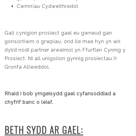
Cwmnïau Cydweithredol
Gall cynigion prosiect gael eu gwneud gan
gonsortiwm o grwpiau, ond lle mae hyn yn wir,
dylid nodi partner arweiniol yn Ffurflen Cynnig y
Prosiect. Ni all unigolion gynnig prosiectau i’r
Gronfa Allweddol.
Rhaid i bob ymgeisydd gael cyfansoddiad a
chyfrif banc o leiaf.
BETH SYDD AR GAEL: