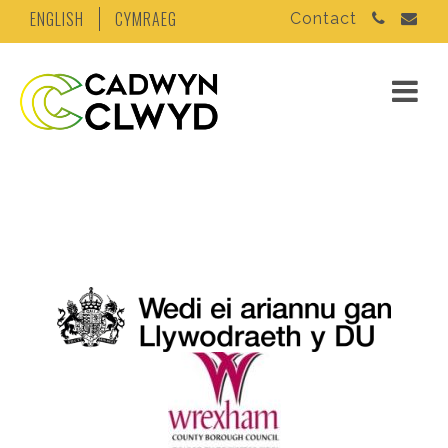
ENGLISH
CYMRAEG
Contact