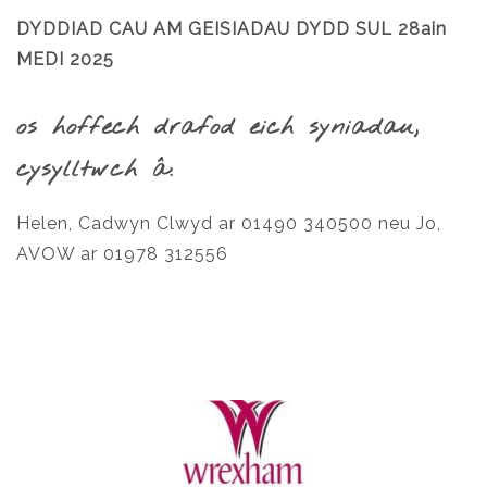
DYDDIAD CAU AM GEISIADAU DYDD SUL 28ain
MEDI 2025
os hoffech drafod eich syniadau,
cysylltwch â:
Helen, Cadwyn Clwyd ar 01490 340500 neu Jo,
AVOW ar 01978 312556