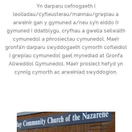
Yn darparu cefnogaeth i
leoliadau/cyfleusterau/mannau/grwpiau a
arweinir gan y gymuned a/neu sy’n eiddo i’r
gymuned i ddatblygu, cryfhau a gwella seilwaith
cymunedol a phrosiectau cymunedol. Mae’r
gronfa’n darparu swyddogaeth cymorth cofleidiol
i grwpiau cymunedol gael mynediad at Gronfa
Allweddol Gymunedol. Mae’r prosiect hefyd yn
cynnig cymorth ac arweiniad swyddogion.