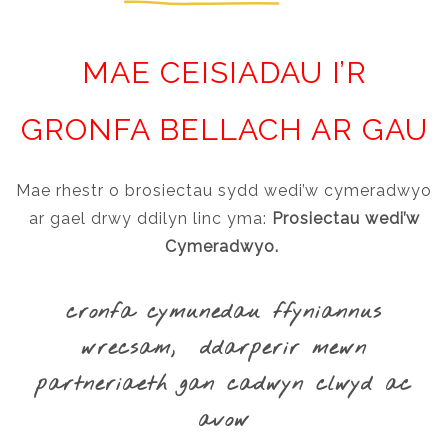
MAE CEISIADAU I’R
GRONFA BELLACH AR GAU
Mae rhestr o brosiectau sydd wedi’w cymeradwyo
ar gael drwy ddilyn linc yma:
Prosiectau wedi’w
Cymeradwyo.
cronfa cymunedau ffyniannus
wrecsam, ddarperir mewn
partneriaeth gan cadwyn clwyd ac
avow