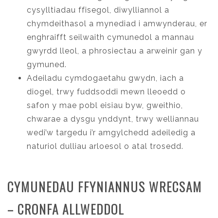
cysylltiadau ffisegol, diwylliannol a
chymdeithasol a mynediad i amwynderau, er
enghraifft seilwaith cymunedol a mannau
gwyrdd lleol, a phrosiectau a arweinir gan y
gymuned.
Adeiladu cymdogaetahu gwydn, iach a
diogel, trwy fuddsoddi mewn lleoedd o
safon y mae pobl eisiau byw, gweithio,
chwarae a dysgu ynddynt, trwy welliannau
wedi’w targedu i’r amgylchedd adeiledig a
naturiol dulliau arloesol o atal trosedd.
CYMUNEDAU FFYNIANNUS WRECSAM
– CRONFA ALLWEDDOL