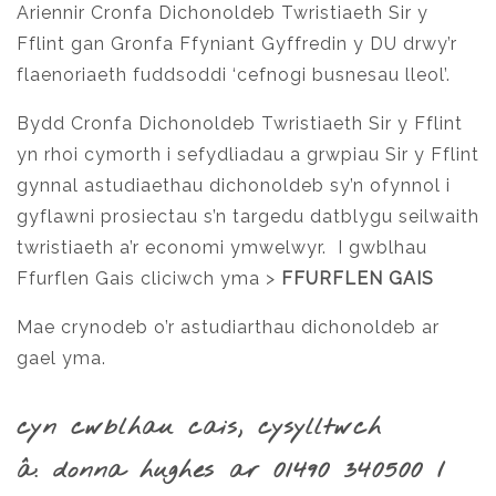
Ariennir Cronfa Dichonoldeb Twristiaeth Sir y
Fflint gan Gronfa Ffyniant Gyffredin y DU drwy’r
flaenoriaeth fuddsoddi ‘cefnogi busnesau lleol’.
Bydd Cronfa Dichonoldeb Twristiaeth Sir y Fflint
yn rhoi cymorth i sefydliadau a grwpiau Sir y Fflint
gynnal astudiaethau dichonoldeb sy’n ofynnol i
gyflawni prosiectau s’n targedu datblygu seilwaith
twristiaeth a’r economi ymwelwyr. I gwblhau
Ffurflen Gais cliciwch yma >
FFURFLEN GAIS
Mae crynodeb o’r astudiarthau dichonoldeb
ar
gael yma
.
cyn cwblhau cais, cysylltwch
â: donna hughes
ar 01490 340500 /