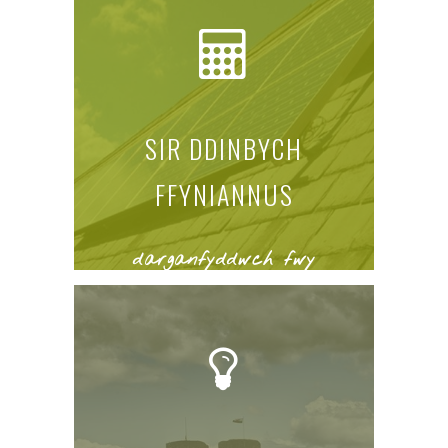
SIR DDINBYCH
FFYNIANNUS
darganfyddwch fwy