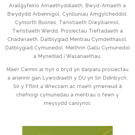
Arallgyfeirio Amaethyddiaeth, Bwyd-Amaeth a
Bwydydd Arbennigol, Cynlluniau Amgylcheddol,
Cymorth Busnes, Twristiaeth Diwylliannol,
Twristiaeth Werdd, Prosiectau Treftadaeth a
Chadwraeth, Datblygiad Mentrau Cymdeithasol,
Datblygiad Cymunedol, Meithrin Gallu Cymunedol
a Mynediad i Wasanaethau.
Mae’r Cwmni ar hyn o bryd yn darparu prosiectau
a ariennir gan Lywodraeth y DU yn Sir Ddinbych,
Sir y Fflint a Wrecsam ac mae’n ymwneud â
chefnogi cymunedau a mentrau o fewn y
meysydd canlynol: