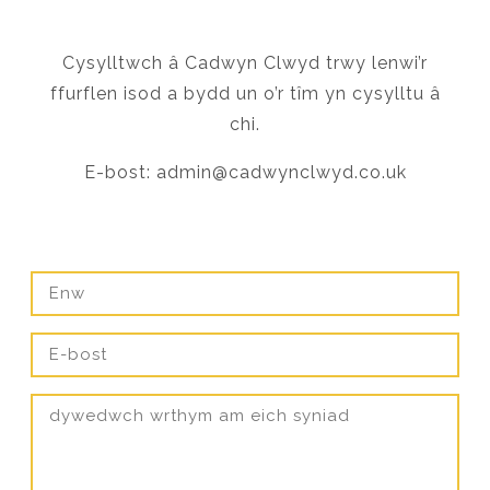
Cysylltwch â Cadwyn Clwyd trwy lenwi’r
ffurflen isod a bydd un o’r tîm yn cysylltu â
chi.
E-bost:
admin@cadwynclwyd.co.uk