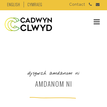
ENGLISH
CYMRAEG
Contact
dysgwch amdanom ni
AMDANOM NI