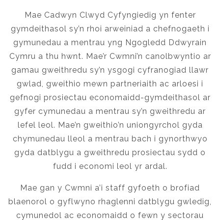
Mae Cadwyn Clwyd Cyfyngiedig yn fenter
gymdeithasol sy’n rhoi arweiniad a chefnogaeth i
gymunedau a mentrau yng Ngogledd Ddwyrain
Cymru a thu hwnt. Mae’r Cwmni’n canolbwyntio ar
gamau gweithredu sy’n ysgogi cyfranogiad llawr
gwlad, gweithio mewn partneriaith ac arloesi i
gefnogi prosiectau economaidd-gymdeithasol ar
gyfer cymunedau a mentrau sy’n gweithredu ar
lefel leol. Mae’n gweithio’n uniongyrchol gyda
chymunedau lleol a mentrau bach i gynorthwyo
gyda datblygu a gweithredu prosiectau sydd o
fudd i economi leol yr ardal.
Mae gan y Cwmni a’i staff gyfoeth o brofiad
blaenorol o gyflwyno rhaglenni datblygu gwledig,
cymunedol ac economaidd o fewn y sectorau