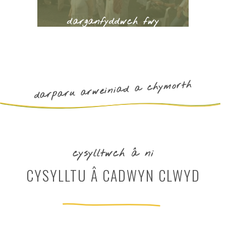
darganfyddwch fwy
darparu arweiniad a chymorth
cysylltwch â ni
CYSYLLTU Â CADWYN CLWYD