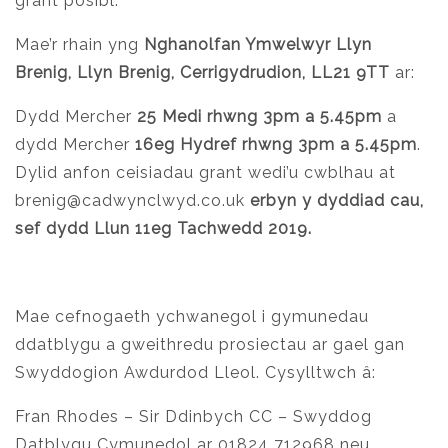
grant posibl.
Mae’r rhain yng
Nghanolfan Ymwelwyr Llyn
Brenig, Llyn Brenig, Cerrigydrudion, LL21 9TT
ar:
Dydd Mercher
25 Medi rhwng 3pm a 5.45pm
a
dydd Mercher
16eg Hydref rhwng 3pm a 5.45pm
.
Dylid anfon ceisiadau grant wedi’u cwblhau at
brenig@cadwynclwyd.co.uk
erbyn y dyddiad cau,
sef dydd Llun 11eg Tachwedd 2019.
Mae cefnogaeth ychwanegol i gymunedau
ddatblygu a gweithredu prosiectau ar gael gan
Swyddogion Awdurdod Lleol. Cysylltwch â:
Fran Rhodes – Sir Ddinbych CC – Swyddog
Datblygu Cymunedol ar 01824 712968 neu