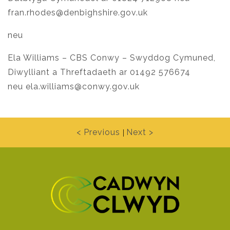
fran.rhodes@denbighshire.gov.uk
neu
Ela Williams – CBS Conwy – Swyddog Cymuned,
Diwylliant a Threftadaeth ar 01492 576674
neu
ela.williams@conwy.gov.uk
< Previous
Next >
|