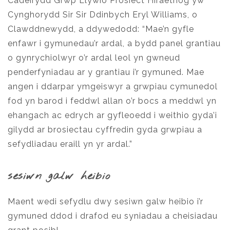
Cadeirydd Grŵp Llywio Prosiect Hiraethog yw
Cynghorydd Sir Sir Ddinbych Eryl Williams, o
Clawddnewydd, a ddywedodd: “Mae’n gyfle
enfawr i gymunedau’r ardal, a bydd panel grantiau
o gynrychiolwyr o’r ardal leol yn gwneud
penderfyniadau ar y grantiau i’r gymuned. Mae
angen i ddarpar ymgeiswyr a grwpiau cymunedol
fod yn barod i feddwl allan o’r bocs a meddwl yn
ehangach ac edrych ar gyfleoedd i weithio gyda’i
gilydd ar brosiectau cyffredin gyda grwpiau a
sefydliadau eraill yn yr ardal.”
sesiwn galw heibio
Maent wedi sefydlu dwy sesiwn galw heibio i’r
gymuned ddod i drafod eu syniadau a cheisiadau