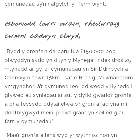
cymunedau sy’n nalgylch y fferm wynt.
esboniodd lowri owain, rheolwraig
cwmni cadwyn clwyd,
“Bydd y gronfa’n darparu tua £150,000 bob
blwyddyn sydd yn dilyn y Mynegai Index dros 25
mlynedd ar gyfer cymunedau yn Sir Ddinbych a
Chonwy o fewn 15km i safle Brenig. Mi wnaethom
ymgynghori â’r gymuned leol ddiwedd y llynedd i
glywed eu syniadau ar sut y dylid gwario’r gronfa
a pha feysydd ddylai elwa o’r gronfa, ac yna mi
ddatblygwyd meini prawf grant yn seiliedig ar
farn y cymunedau”
“Mae’r gronfa a lansiwyd yr wythnos hon yn