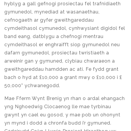
hyblyg a gall gefnogi prosiectau fel trafnidiaeth
gymunedol, mynediad at wasanaethau,
cefnogaeth ar gyfer gweithgareddau
cymdeithasol cymunedol, cynhwysiant digidol fel
band eang, datblygu a chefnogi mentrau
cymdeithasol er enghraifft siop gymunedol neu
dafarn gymunedol, prosiectau twristiaeth a
arweinir gan y gymuned, clybiau chwaraeon a
gweithgareddau hamdden ac ati. Fe fydd grant
bach o hyd at £10,000 a grant mwy o £10,000 i £
50,000” ychwanegodd.
Mae Fferm Wynt Brenig yn rhan o ardal ehangach
yng Nghoedwig Clocaenog lle mae tyrbinau
gwynt yn cael eu gosod, y mae pob un ohonynt
yn mynd i dodd a chronfa budd i’r gymuned.