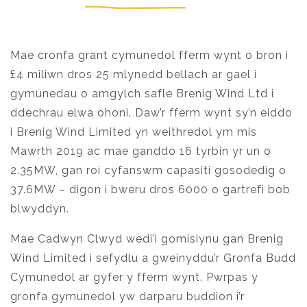
Mae cronfa grant cymunedol fferm wynt o bron i
£4 miliwn dros 25 mlynedd bellach ar gael i
gymunedau o amgylch safle Brenig Wind Ltd i
ddechrau elwa ohoni. Daw’r fferm wynt sy’n eiddo
i Brenig Wind Limited yn weithredol ym mis
Mawrth 2019 ac mae ganddo 16 tyrbin yr un o
2.35MW, gan roi cyfanswm capasiti gosodedig o
37.6MW – digon i bweru dros 6000 o gartrefi bob
blwyddyn.
Mae Cadwyn Clwyd wedi’i gomisiynu gan Brenig
Wind Limited i sefydlu a gweinyddu’r Gronfa Budd
Cymunedol ar gyfer y fferm wynt. Pwrpas y
gronfa gymunedol yw darparu buddion i’r