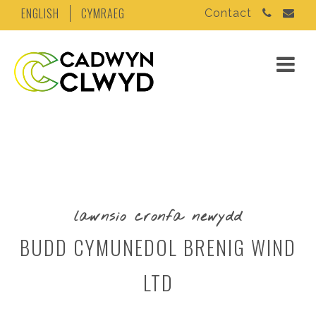
ENGLISH
CYMRAEG
Contact
lawnsio cronfa newydd
BUDD CYMUNEDOL BRENIG WIND
LTD