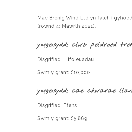
Mae Brenig Wind Ltd yn falch i gyhoe
(rownd 4: Mawrth 2021).
ymgeisydd: clwb peldroed tre
Disgrifiad: Llifoleuadau
Swm y grant: £10,000
ymgeisydd: cae chwarae llan
Disgrifiad: Ffens
Swm y grant: £5,889