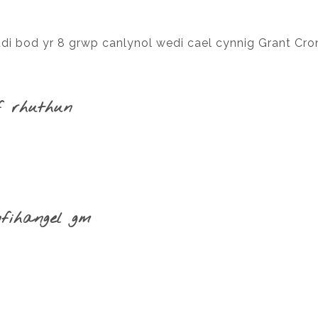
ddi bod yr 8 grwp canlynol wedi cael cynnig Grant C
f rhuthun
fihangel gm