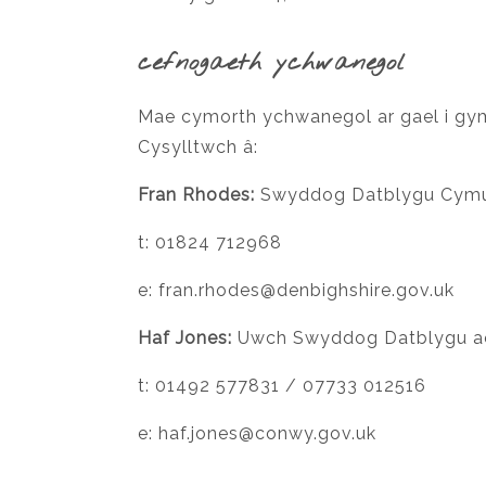
cefnogaeth ychwanegol
Mae cymorth ychwanegol ar gael i gy
Cysylltwch â:
Fran Rhodes:
Swyddog Datblygu Cymun
t: 01824 712968
e:
fran.rhodes@denbighshire.gov.uk
Haf Jones:
Uwch Swyddog Datblygu ac
t: 01492 577831 / 07733 012516
e:
haf.jones@conwy.gov.uk