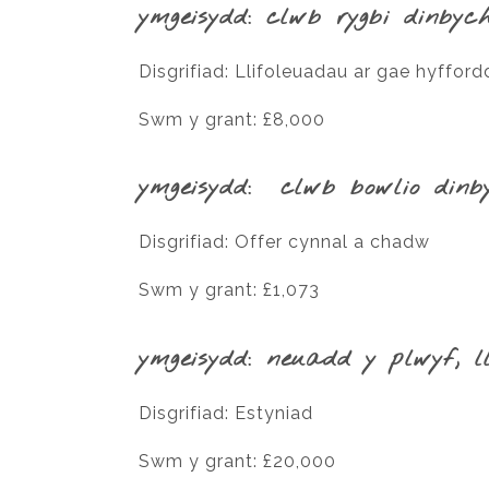
ymgeisydd: clwb rygbi dinbyc
Disgrifiad: Llifoleuadau ar gae hyfford
Swm y grant: £8,000
ymgeisydd: clwb bowlio dinb
Disgrifiad: Offer cynnal a chadw
Swm y grant: £1,073
ymgeisydd: neuadd y plwyf, l
Disgrifiad: Estyniad
Swm y grant: £20,000