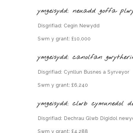
ymgeisydd: neuadd goffa plw
Disgrifiad: Cegin Newydd
Swm y grant: £10,000
ymgeisydd: canolfan gwytheri
Disgrifiad: Cynllun Busnes a Syrveyor
Swm y grant: £6,240
ymgeisydd: clwb cymunedol de
Disgrifiad: Dechrau Glwb Digidol new
Swm y grant: £4,288