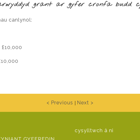
arwyddyd grant ar gyfer cronfa budd c
au canlynol:
a £10,000
 £10,000
< Previous
Next >
|
cysylltwch â ni
FYNIANT GYFFREDIN