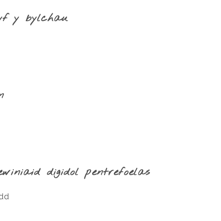
yf y bylchau
n
winiaid digidol pentrefoelas
ydd