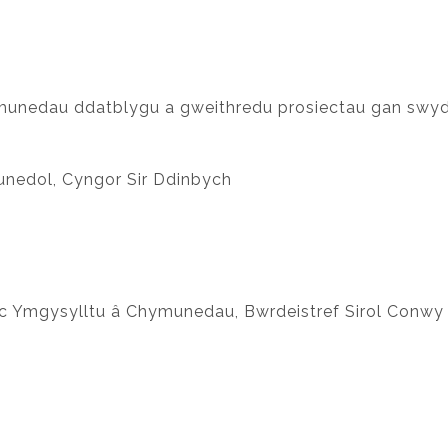
munedau ddatblygu a gweithredu prosiectau gan swyd
edol, Cyngor Sir Ddinbych
 Ymgysylltu â Chymunedau, Bwrdeistref Sirol Conwy