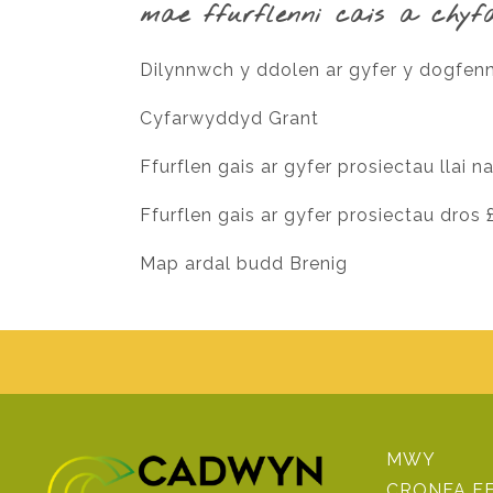
mae ffurflenni cais a chyf
Dilynnwch y ddolen ar gyfer y dogfenn
Cyfarwyddyd Grant
Ffurflen gais ar gyfer prosiectau llai n
Ffurflen gais ar gyfer prosiectau dros
Map ardal budd Brenig
MWY
CRONFA F