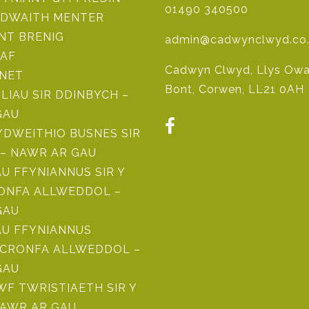
01490 340500
DWAITH MENTER
NT BRENIG
admin@cadwynclwyd.co
AF
Cadwyn Clwyd, Llys Owai
 NET
Bont, Corwen, LL21 0AH
ILIAU SIR DDINBYCH –
GAU
DWEITHIO BUSNES SIR
– NAWR AR GAU
 FFYNIANNUS SIR Y
RONFA ALLWEDDOL –
GAU
U FFYNIANNUS
CRONFA ALLWEDDOL –
GAU
F TWRISTIAETH SIR Y
NAWR AR GAU