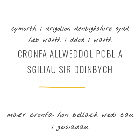
cymorth i drigolion denbighshire sydd
heb waith i ddod i waith
CRONFA ALLWEDDOL POBL A
SGILIAU SIR DDINBYCH
mae’r cronfa hon bellach wedi cau
i geisiadau