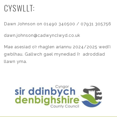
CYSWLLT:
Dawn Johnson on 01490 340500 / 07931 305756
dawn.johnson@cadwynclwyd.co.uk
Mae asesiad o’r rhaglen ariannu 2024/2025 wedi’i
gwblhau. Gallwch gael mynediad i’r
adroddiad
llawn yma
.