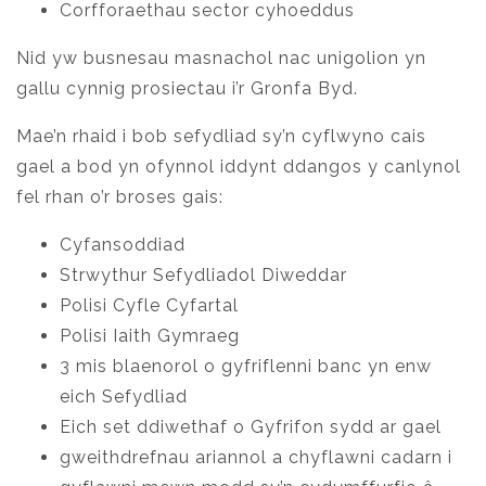
Corfforaethau sector cyhoeddus
Nid yw busnesau masnachol nac unigolion yn
gallu cynnig prosiectau i’r Gronfa Byd.
Mae’n rhaid i bob sefydliad sy’n cyflwyno cais
gael a bod yn ofynnol iddynt ddangos y canlynol
fel rhan o’r broses gais:
Cyfansoddiad
Strwythur Sefydliadol Diweddar
Polisi Cyfle Cyfartal
Polisi Iaith Gymraeg
3 mis blaenorol o gyfriflenni banc yn enw
eich Sefydliad
Eich set ddiwethaf o Gyfrifon sydd ar gael
gweithdrefnau ariannol a chyflawni cadarn i