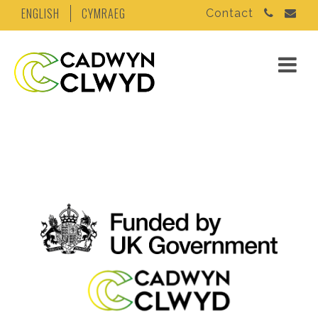
ENGLISH
CYMRAEG
Contact