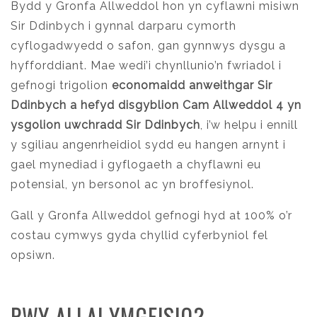
Bydd y Gronfa Allweddol hon yn cyflawni misiwn
Sir Ddinbych i gynnal darparu cymorth
cyflogadwyedd o safon, gan gynnwys dysgu a
hyfforddiant. Mae wedi’i chynllunio’n fwriadol i
gefnogi trigolion
economaidd anweithgar Sir
Ddinbych a hefyd disgyblion Cam Allweddol 4 yn
ysgolion uwchradd Sir Ddinbych
, i’w helpu i ennill
y sgiliau angenrheidiol sydd eu hangen arnynt i
gael mynediad i gyflogaeth a chyflawni eu
potensial, yn bersonol ac yn broffesiynol.
Gall y Gronfa Allweddol gefnogi hyd at 100% o’r
costau cymwys gyda chyllid cyferbyniol fel
opsiwn.
PWY ALLAI YMGEISIO?