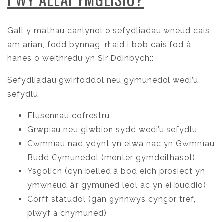
Gall y mathau canlynol o sefydliadau wneud cais
am arian, fodd bynnag, rhaid i bob cais fod â
hanes o weithredu yn Sir Ddinbych::
Sefydliadau gwirfoddol neu gymunedol wedi’u
sefydlu
Elusennau cofrestru
Grwpiau neu glwbion sydd wedi’u sefydlu
Cwmnïau nad ydynt yn elwa nac yn Gwmnïau
Budd Cymunedol (menter gymdeithasol)
Ysgolion (cyn belled â bod eich prosiect yn
ymwneud â’r gymuned leol ac yn ei buddio)
Corff statudol (gan gynnwys cyngor tref,
plwyf a chymuned)