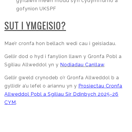
gyflawni mewn modd sy’n cydymffurfio â
gofynion UKSPF
SUT I YMGEISIO?
Mae’r cronfa hon bellach wedi cau i geisiadau.
Gellir dod o hyd i fanylion llawn y Gronfa Pobl a
Sgiliau Allweddol yn y
Nodiadau Canllaw
.
Gellir gweld crynodeb o’r Gronfa Allweddol b a
gyllidir a’u lefel o ariannu yn y
Prosiectau Cronfa
Allweddol Pobl a Sgiliau Sir Ddinbych 2025-26
CYM
.