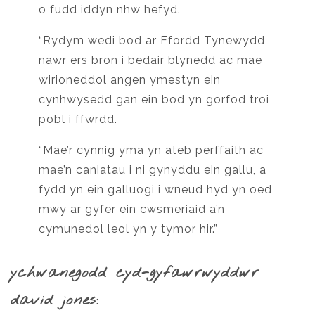
o fudd iddyn nhw hefyd.
“Rydym wedi bod ar Ffordd Tynewydd
nawr ers bron i bedair blynedd ac mae
wirioneddol angen ymestyn ein
cynhwysedd gan ein bod yn gorfod troi
pobl i ffwrdd.
“Mae’r cynnig yma yn ateb perffaith ac
mae’n caniatau i ni gynyddu ein gallu, a
fydd yn ein galluogi i wneud hyd yn oed
mwy ar gyfer ein cwsmeriaid a’n
cymunedol leol yn y tymor hir.”
ychwanegodd cyd-gyfawrwyddwr
david jones: