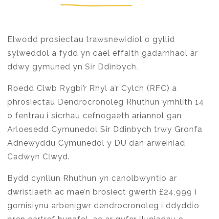
Elwodd prosiectau trawsnewidiol o gyllid
sylweddol a fydd yn cael effaith gadarnhaol ar
ddwy gymuned yn Sir Ddinbych.
Roedd Clwb Rygbi’r Rhyl a’r Cylch (RFC) a
phrosiectau Dendrocronoleg Rhuthun ymhlith 14
o fentrau i sicrhau cefnogaeth ariannol gan
Arloesedd Cymunedol Sir Ddinbych trwy Gronfa
Adnewyddu Cymunedol y DU dan arweiniad
Cadwyn Clwyd.
Bydd cynllun Rhuthun yn canolbwyntio ar
dwristiaeth ac mae’n brosiect gwerth £24,999 i
gomisiynu arbenigwr dendrocronoleg i ddyddio