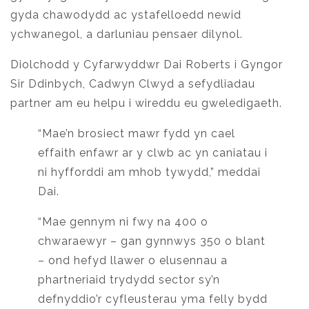
gyda chawodydd ac ystafelloedd newid
ychwanegol, a darluniau pensaer dilynol.
Diolchodd y Cyfarwyddwr Dai Roberts i Gyngor
Sir Ddinbych, Cadwyn Clwyd a sefydliadau
partner am eu helpu i wireddu eu gweledigaeth.
“Mae’n brosiect mawr fydd yn cael
effaith enfawr ar y clwb ac yn caniatau i
ni hyfforddi am mhob tywydd,” meddai
Dai.
“Mae gennym ni fwy na 400 o
chwaraewyr – gan gynnwys 350 o blant
– ond hefyd llawer o elusennau a
phartneriaid trydydd sector sy’n
defnyddio’r cyfleusterau yma felly bydd