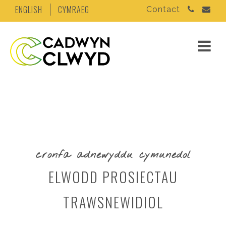
ENGLISH
CYMRAEG
Contact
cronfa adnewyddu cymunedol
ELWODD PROSIECTAU
TRAWSNEWIDIOL