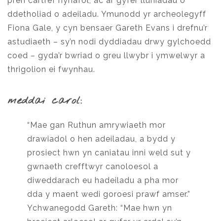
pren cartref hynafol, ac ar gyfer lluniadau o
ddetholiad o adeiladu. Ymunodd yr archeolegyff
Fiona Gale, y cyn bensaer Gareth Evans i drefnu’r
astudiaeth – sy’n nodi dyddiadau drwy gylchoedd
coed – gyda’r bwriad o greu llwybr i ymwelwyr a
thrigolion ei fwynhau.
meddai carol:
“Mae gan Ruthun amrywiaeth mor
drawiadol o hen adeiladau, a bydd y
prosiect hwn yn caniatau inni weld sut y
gwnaeth crefftwyr canoloesol a
diweddarach eu hadeiladu a pha mor
dda y maent wedi goroesi prawf amser.”
Ychwanegodd Gareth: “Mae hwn yn