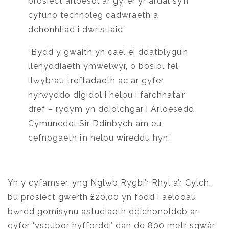
brosiect arloesol ar gyfer yr ardal sy’n
cyfuno technoleg cadwraeth a
dehonhliad i dwristiaid”
“Bydd y gwaith yn cael ei ddatblygu’n
llenyddiaeth ymwelwyr, o bosibl fel
llwybrau treftadaeth ac ar gyfer
hyrwyddo digidol i helpu i farchnata’r
dref – rydym yn ddiolchgar i Arloesedd
Cymunedol Sir Ddinbych am eu
cefnogaeth i’n helpu wireddu hyn.”
Yn y cyfamser, yng Nglwb Rygbi’r Rhyl a’r Cylch,
bu prosiect gwerth £20,00 yn fodd i aelodau
bwrdd gomisynu astudiaeth ddichonoldeb ar
gyfer ‘ysgubor hyfforddi’ dan do 800 metr sgwâr