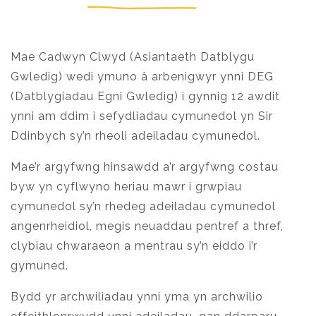
Mae Cadwyn Clwyd (Asiantaeth Datblygu
Gwledig) wedi ymuno â arbenigwyr ynni DEG
(Datblygiadau Egni Gwledig) i gynnig 12 awdit
ynni am ddim i sefydliadau cymunedol yn Sir
Ddinbych sy’n rheoli adeiladau cymunedol.
Mae’r argyfwng hinsawdd a’r argyfwng costau
byw yn cyflwyno heriau mawr i grwpiau
cymunedol sy’n rhedeg adeiladau cymunedol
angenrheidiol, megis neuaddau pentref a thref,
clybiau chwaraeon a mentrau sy’n eiddo i’r
gymuned.
Bydd yr archwiliadau ynni yma yn archwilio