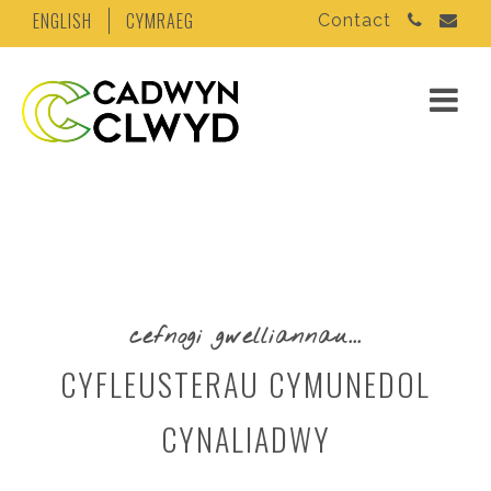
ENGLISH
CYMRAEG
Contact
cefnogi gwelliannau...
CYFLEUSTERAU CYMUNEDOL
CYNALIADWY