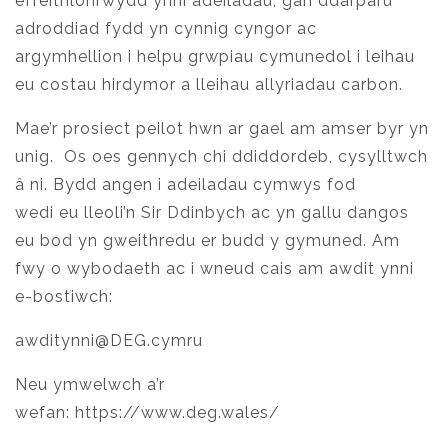
effeithlonrwydd ynni adeiladau, gan ddarparu
adroddiad fydd yn cynnig cyngor ac
argymhellion i helpu grwpiau cymunedol i leihau
eu costau hirdymor a lleihau allyriadau carbon.
Mae’r prosiect peilot hwn ar gael am amser byr yn
unig. Os oes gennych chi ddiddordeb, cysylltwch
â ni. Bydd angen i adeiladau cymwys fod
wedi eu lleoli’n Sir Ddinbych ac yn gallu dangos
eu bod yn gweithredu er budd y gymuned. Am
fwy o wybodaeth ac i wneud cais am awdit ynni
e-bostiwch:
awditynni@DEG.cymru
Neu ymwelwch a’r
wefan:
https://www.deg.wales/