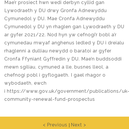
Mae’r prosiect hwn wedi derbyn cyllid gan
Lywodraeth y DU drwy Gronfa Adnewyddu
Cymunedol y DU. Mae Cronfa Adnewyddu
Cymunedol y DU yn rhaglen gan Lywodraeth y DU
ar gyfer 2021/22. Nod hyn yw cefnogi’r bobl a’r
cymunedau mwyaf anghenus ledled y DU i dreialu
rhaglenni a dulliau newydd o baratoi ar gyfer
Cronfa Ffyniant Gyffredin y DU. Mae’n buddsoddi
mewn sgiliau, cymuned a lle, busnes lleol, a
chefnogi pobl i gyflogaeth. I gael rhagor o
wybodaeth, ewch
i
https://www.gov.uk/government/publications/uk
community-renewal-fund-prospectus
< Previous
Next >
|