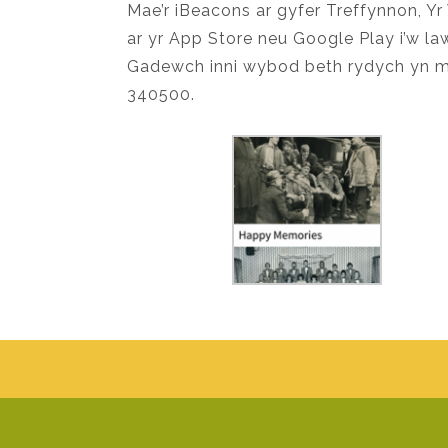
Mae’r iBeacons ar gyfer Treffynnon, Yr
ar yr App Store neu Google Play i’w law
Gadewch inni wybod beth rydych yn me
340500.