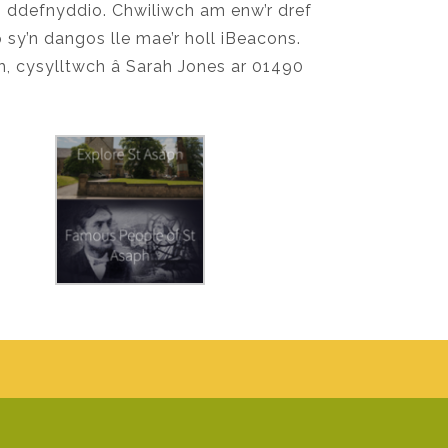
i ddefnyddio. Chwiliwch am enw’r dref
 sy’n dangos lle mae’r holl iBeacons.
, cysylltwch â Sarah Jones ar 01490