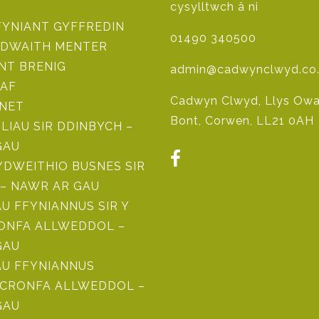
cysylltwch â ni
FYNIANT GYFFREDIN
01490 340500
DWAITH MENTER
NT BRENIG
admin@cadwynclwyd.co
AF
Cadwyn Clwyd, Llys Owai
 NET
Bont, Corwen, LL21 0AH
ILIAU SIR DDINBYCH –
GAU
DWEITHIO BUSNES SIR
– NAWR AR GAU
 FFYNIANNUS SIR Y
RONFA ALLWEDDOL –
GAU
U FFYNIANNUS
CRONFA ALLWEDDOL –
GAU