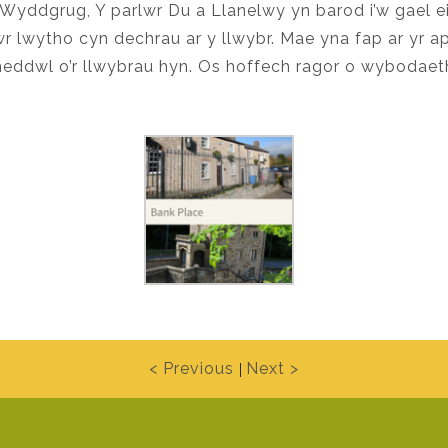
 Wyddgrug, Y parlwr Du a Llanelwy yn barod i’w gael e
r lwytho cyn dechrau ar y llwybr. Mae yna fap ar yr ap
ddwl o’r llwybrau hyn. Os hoffech ragor o wybodaeth
< Previous
Next >
|